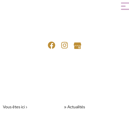
41 Rue de Réguisheim, 68190 ENSISHEIM
06 09 75 87 65
Vous êtes ici ›
marionevenements
»
Actualités
CATÉGORIE :